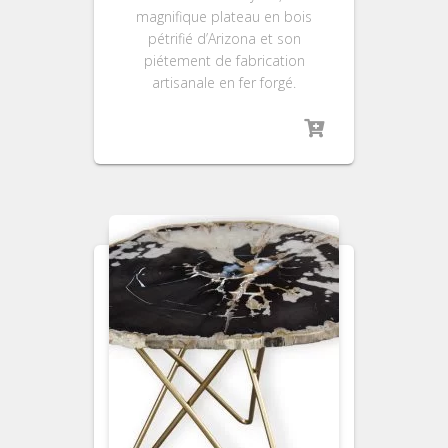
magnifique plateau en bois
pétrifié d’Arizona et son
piétement de fabrication
artisanale en fer forgé.